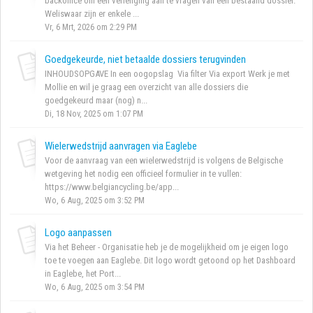
backoffice om een verlenging aan te vragen van een bestaand dossier.
Weliswaar zijn er enkele ...
Vr, 6 Mrt, 2026 om 2:29 PM
Goedgekeurde, niet betaalde dossiers terugvinden
INHOUDSOPGAVE In een oogopslag Via filter Via export Werk je met
Mollie en wil je graag een overzicht van alle dossiers die
goedgekeurd maar (nog) n...
Di, 18 Nov, 2025 om 1:07 PM
Wielerwedstrijd aanvragen via Eaglebe
Voor de aanvraag van een wielerwedstrijd is volgens de Belgische
wetgeving het nodig een officieel formulier in te vullen:
https://www.belgiancycling.be/app...
Wo, 6 Aug, 2025 om 3:52 PM
Logo aanpassen
Via het Beheer - Organisatie heb je de mogelijkheid om je eigen logo
toe te voegen aan Eaglebe. Dit logo wordt getoond op het Dashboard
in Eaglebe, het Port...
Wo, 6 Aug, 2025 om 3:54 PM