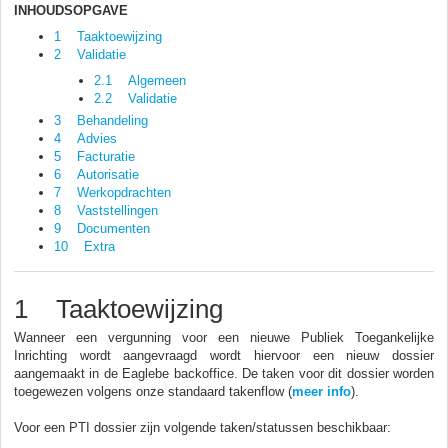
INHOUDSOPGAVE
1 Taaktoewijzing
2 Validatie
2.1 Algemeen
2.2 Validatie
3 Behandeling
4 Advies
5 Facturatie
6 Autorisatie
7 Werkopdrachten
8 Vaststellingen
9 Documenten
10 Extra
1 Taaktoewijzing
Wanneer een vergunning voor een nieuwe Publiek Toegankelijke
Inrichting wordt aangevraagd wordt hiervoor een nieuw dossier
aangemaakt in de Eaglebe backoffice. De taken voor dit dossier worden
toegewezen volgens onze standaard takenflow (
meer info
).
Voor een PTI dossier zijn volgende taken/statussen beschikbaar: