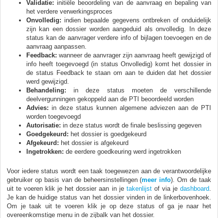
Validatie:
initiële beoordeling van de aanvraag en bepaling van
het verdere verwerkingsproces
Onvolledig:
indien bepaalde gegevens ontbreken of onduidelijk
zijn kan een dossier worden aangeduid als onvolledig. In deze
status kan de aanvrager verdere info of bijlagen toevoegen en de
aanvraag aanpassen.
Feedback:
wanneer de aanvrager zijn aanvraag heeft gewijzigd of
info heeft toegevoegd (in status Onvolledig) komt het dossier in
de status Feedback te staan om aan te duiden dat het dossier
werd gewijzigd.
Behandeling:
in deze status moeten de verschillende
deelvergunningen gekoppeld aan de PTI beoordeeld worden
Advies:
in deze status kunnen algemene adviezen aan de PTI
worden toegevoegd
Autorisatie:
in deze status wordt de finale beslissing gegeven
Goedgekeurd:
het dossier is goedgekeurd
Afgekeurd:
het dossier is afgekeurd
Ingetrokken:
de eerdere goedkeuring werd ingetrokken
Voor iedere status wordt een taak toegewezen aan de verantwoordelijke
gebruiker op basis van de beheersinstellingen (
meer info
). Om de taak
uit te voeren klik je het dossier aan in je
takenlijst
of via je
dashboard
.
Je kan de huidige status van het dossier vinden in de linkerbovenhoek.
Om je taak uit te voeren klik je op deze status of ga je naar het
overeenkomstige menu in de zijbalk van het dossier.