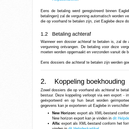
Eens de betaling werd geregistreerd binnen Eagleb
betalingen) zal de vergunning automatisch worden ve
die op voorhand te betalen zijn, ziet Eaglebe deze d
1.2 Betaling achteraf
Wanneer een dossier achteraf te betalen is, zal de
vergunning ontvangen. De betaling voor deze vergu
moeten worden opgemaakt en verzonden vanuit de b
Eens dossiers die achteraf te betalen zijn werden go
2.    Koppeling boekhouding
Zowel dossiers die op voorhand als achteraf te beta
bestuur. Deze koppeling verloopt via een export - i
geëxporteerd en op hun beurt
worden
geïmportee
gegevens kan je exporteren uit Eaglebe
in verschille
New Horizon:
export als XML-bestand confor
New horizon export kan je vinden in
dit Helpde
Alfa:
export als XML-bestand conform het for
vinden in
dit Helpdeskartikel
.