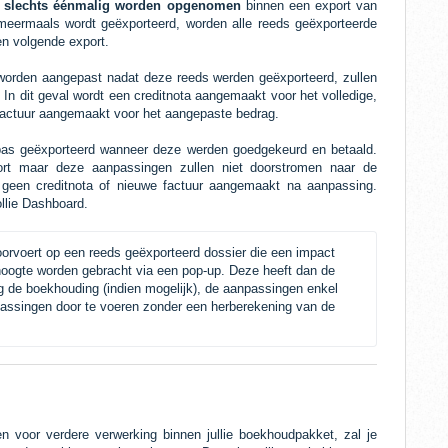
l
slechts éénmalig worden opgenomen
binnen een export van
meermaals wordt geëxporteerd, worden alle reeds geëxporteerde
en volgende export.
worden aangepast nadat deze reeds werden geëxporteerd, zullen
n dit geval wordt een creditnota aangemaakt voor het volledige,
factuur aangemaakt voor het aangepaste bedrag.
pas geëxporteerd wanneer deze werden goedgekeurd en betaald.
t maar deze aanpassingen zullen niet doorstromen naar de
s geen creditnota of nieuwe factuur aangemaakt na aanpassing.
ollie Dashboard.
rvoert op een reeds geëxporteerd dossier die een impact
 hoogte worden gebracht via een pop-up. Deze heeft dan de
g de boekhouding (indien mogelijk), de aanpassingen enkel
npassingen door te voeren zonder een herberekening van de
n voor verdere verwerking binnen jullie boekhoudpakket, zal je