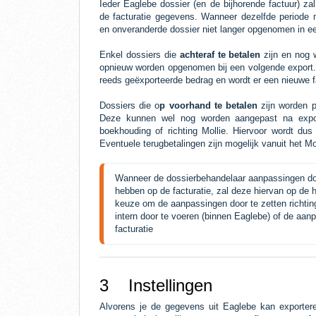
Ieder Eaglebe dossier (en de bijhorende factuur) za
de facturatie gegevens. Wanneer dezelfde periode 
en onveranderde dossier niet langer opgenomen in e
Enkel dossiers die
achteraf te betalen
zijn en nog 
opnieuw worden opgenomen bij een volgende export. I
reeds geëxporteerde bedrag en wordt er een nieuwe 
Dossiers die o
p voorhand te betalen
zijn worden 
Deze kunnen wel nog worden aangepast na expor
boekhouding of richting Mollie. Hiervoor wordt du
Eventuele terugbetalingen zijn mogelijk vanuit het M
Wanneer de dossierbehandelaar aanpassingen doo
hebben op de facturatie, zal deze hiervan op de
keuze om de aanpassingen door te zetten richtin
intern door te voeren (binnen Eaglebe) of de aa
facturatie
3 Instellingen
Alvorens je de gegevens uit Eaglebe kan exportere