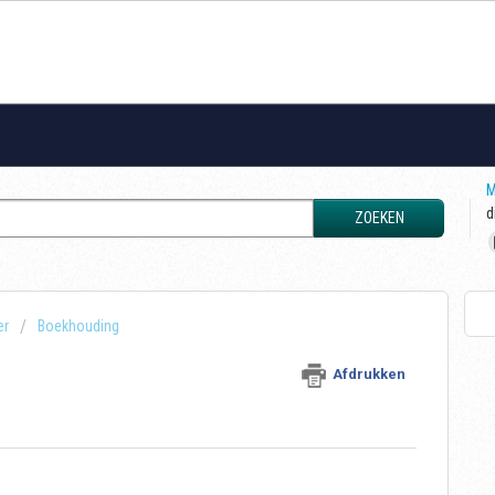
M
d
ZOEKEN
er
Boekhouding
Afdrukken