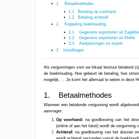
1. Betaalmethodes
1.1 Betaling op voorhand
1.2 Betaling achteraf
2. Koppeling boekhouding
2.1 Gegevens exporteren uit Eaglebe
2.2 Gegevens exporteren uit Mollie
2.3 Aanpassingen na export
3 Instellingen
Als vergunningen voor uw lokaal bestuur betalend zi
de boekhouding. Hoe gebeurt de betaling, hoe stroom
mogelijk, ... Je komt het allemaal te weten in deze H
1.    Betaalmethodes
Wanneer een betalende vergunning wordt afgeleverd
aanvrager:
Op voorhand:
 na goedkeuring van het doss
(online of aan het loket) wordt de vergunning 
Achteraf:
 na goedkeuring van het dossier on
wordt achteraf verzonden vanuit de boekhoudi