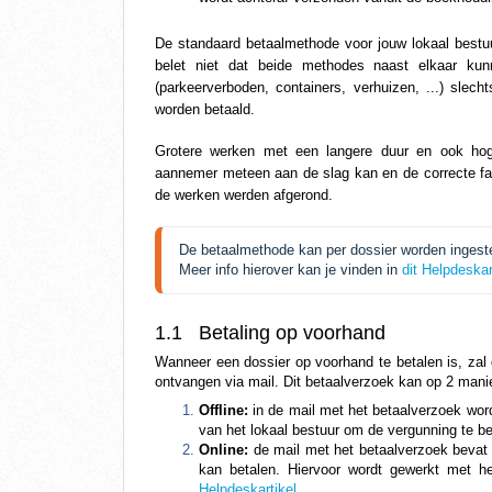
De standaard betaalmethode voor jouw lokaal bestuur
belet niet dat beide methodes naast elkaar ku
(parkeerverboden, containers, verhuizen, ...) sle
worden betaald.
Grotere werken met een langere duur en ook hog
aannemer meteen aan de slag kan en de correcte f
de werken werden afgerond.
De betaalmethode kan per dossier worden ingesteld
Meer info hierover kan je vinden in 
dit Helpdeskar
1.1   Betaling op voorhand
Wanneer een dossier op voorhand te betalen is, zal
ontvangen via mail. Dit betaalverzoek kan op 2 ma
Offline: 
in de mail met het betaalverzoek word
van het lokaal bestuur om de vergunning te b
Online: 
de mail met het betaalverzoek bevat 
kan betalen. Hiervoor wordt gewerkt met het
Helpdeskartikel
.