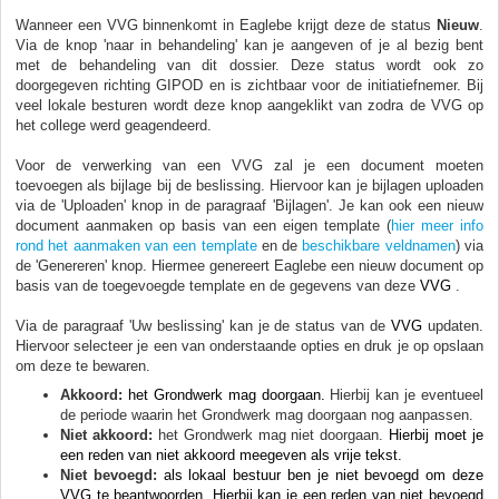
Wanneer een VVG binnenkomt in Eaglebe krijgt deze de status
Nieuw
.
Via de knop 'naar in behandeling' kan je aangeven of je al bezig bent
met de behandeling van dit dossier. Deze status wordt ook zo
doorgegeven richting GIPOD en is zichtbaar voor de initiatiefnemer. Bij
veel lokale besturen wordt deze knop aangeklikt van zodra de VVG op
het college werd geagendeerd.
Voor de verwerking van een VVG zal je een document moeten
toevoegen als bijlage bij de beslissing. Hiervoor kan je bijlagen uploaden
via de 'Uploaden' knop in de paragraaf 'Bijlagen'. Je kan ook een nieuw
document aanmaken op basis van een eigen template (
hier meer info
rond het aanmaken van een template
en de
beschikbare veldnamen
) via
de 'Genereren' knop. Hiermee genereert Eaglebe een nieuw document op
basis van de toegevoegde template en de gegevens van deze
VVG
.
Via de paragraaf 'Uw beslissing' kan je de status van de
VVG
updaten.
Hiervoor selecteer je een van onderstaande opties en druk je op opslaan
om deze te bewaren.
Akkoord:
het Grondwerk mag doorgaan.
Hierbij kan je eventueel
de periode waarin het Grondwerk mag doorgaan nog aanpassen.
Niet akkoord:
het Grondwerk mag niet doorgaan.
Hierbij moet je
een reden van niet akkoord meegeven als vrije tekst.
Niet bevoegd:
als lokaal bestuur ben je niet bevoegd om deze
VVG
te beantwoorden.
Hierbij kan je een reden van niet bevoegd