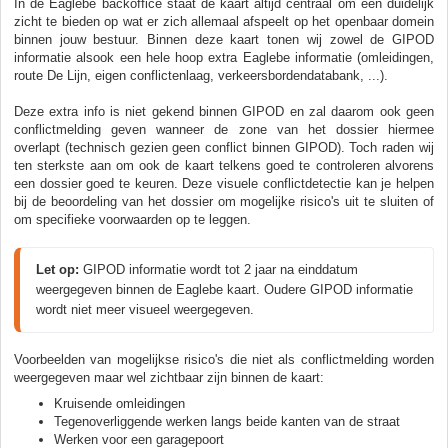
In de Eaglebe backoffice staat de kaart altijd centraal om een duidelijk
zicht te bieden op wat er zich allemaal afspeelt op het openbaar domein
binnen jouw bestuur. Binnen deze kaart tonen wij zowel de GIPOD
informatie alsook een hele hoop extra Eaglebe informatie (omleidingen,
route De Lijn, eigen conflictenlaag, verkeersbordendatabank, ...).
Deze extra info is niet gekend binnen GIPOD en zal daarom ook geen
conflictmelding geven wanneer de zone van het dossier hiermee
overlapt (technisch gezien geen conflict binnen GIPOD). Toch raden wij
ten sterkste aan om ook de kaart telkens goed te controleren alvorens
een dossier goed te keuren. Deze visuele conflictdetectie kan je helpen
bij de beoordeling van het dossier om mogelijke risico's uit te sluiten of
om specifieke voorwaarden op te leggen.
Let op:
 GIPOD informatie wordt tot 2 jaar na einddatum 
weergegeven binnen de Eaglebe kaart. Oudere GIPOD informatie 
wordt niet meer visueel weergegeven.
Voorbeelden van mogelijkse risico's die niet als conflictmelding worden
weergegeven maar wel zichtbaar zijn binnen de kaart:
Kruisende omleidingen
Tegenoverliggende werken langs beide kanten van de straat
Werken voor een garagepoort