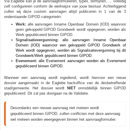
Via Eaglebe kan je de aanvraagformulieren, types, termijnen, ... volledig
zelf configureren conform de werkwijze van jouw bestuur. Achterliggend
zullen wij deze custom aanvragen altijd publiceren in 1 van de 3
onderstaande GIPOD categorieën:
Werk:
alle aanvragen Inname Openbaar Domein (IOD) waarvoor
geen gekoppeld GIPOD Grondwerk wordt opgegeven, worden als
Werk gepubliceerd binnen GIPOD.
Signalisatievergunning:
alle aanvragen Inname Openbaar
Domein (IOD) waarvoor een gekoppeld GIPOD Grondwerk of
Werk wordt opgegeven, worden als Signalisatievergunning bij dit
Grondwerk/Werk gepubliceerd binnen GIPOD.
Evenement:
alle Evenement aanvragen worden als Evenement
gepubliceerd binnen GIPOD.
Wanneer een aanvraag wordt ingediend, wordt hiervoor een nieuw
dossier aangemaakt in de Eaglebe backoffice van de desbetreffende
stad/gemeente. Het dossier wordt
NIET
onmiddellijk binnen GIPOD
gepubliceerd. Dit zal pas doorgaan na de Validatie.
Desondanks een nieuwe aanvraag niet meteen wordt 
gepubliceerd binnen GIPOD, zullen conflicten met deze aanvraag 
wel meteen worden weergegeven binnen het aanvraagformulier. 