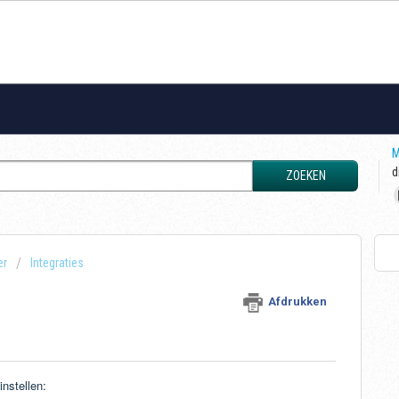
M
d
ZOEKEN
er
Integraties
Afdrukken
nstellen: