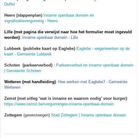
Duffel
Heers (stappenplan)
Inname openbaar domein en
signalisatievergunning - Heers
Lille (met pagina die verwijst naar hoe het formulier moet ingevuld
worden)
:
Inname openbaar domein - Lille
Lubbeek (publieke kaart op Eaglebe)
Eaglebe - wegenwerken op de
kaart - Gemeente Lubbeek
Schoten (parkeerverbod)
:
Parkeerverbod en inname openbaar domein
| Gemeente Schoten
Wetteren (met handleiding)
:
Hoe werken met Eaglebe? - Gemeente
Wetteren
Zemst (met uitleg ‘wat is inname en waarom nodig’ voor burger)
:
https://www.zemst.be/vergunningen-inname-openbaar-domein
Zottegem
(gewestwegen)
Stad Zottegem | Inname openbaar domein