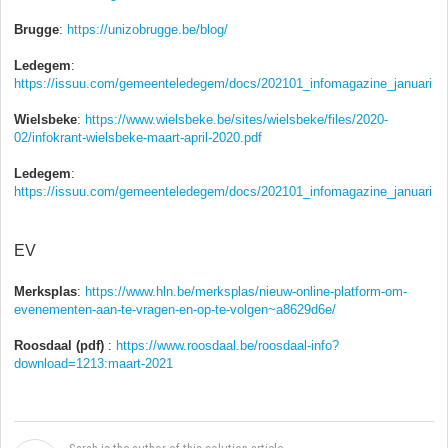
Brugge
:
https://unizobrugge.be/blog/
Ledegem
:
https://issuu.com/gemeenteledegem/docs/202101_infomagazine_januari
Wielsbeke
:
https://www.wielsbeke.be/sites/wielsbeke/files/2020-
02/infokrant-wielsbeke-maart-april-2020.pdf
Ledegem
:
https://issuu.com/gemeenteledegem/docs/202101_infomagazine_januari
EV
Merksplas
:
https://www.hln.be/merksplas/nieuw-online-platform-om-
evenementen-aan-te-vragen-en-op-te-volgen~a8629d6e/
Roosdaal (pdf)
:
https://www.roosdaal.be/roosdaal-info?
download=1213:maart-2021