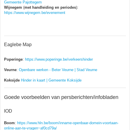
Gemeente Pajottegem
Wijnegem
(
met
handleiding en periodes
):
https://www.wijnegem.be/evenement
Eaglebe Map
Poperinge
:
https://www.poperinge.be/verkeershinder
Veurne
:
Openbare werken - Beter Veurne | Stad Veurne
Koksijde
Hinder in kaart | Gemeente Koksijde
Goede voorbeelden van persberichten/infobladen
IOD
Boom
:
https://www.hln.be/boom/inname-openbaar-domein-voortaan-
online-aan-te-vragen~af0cd79a/