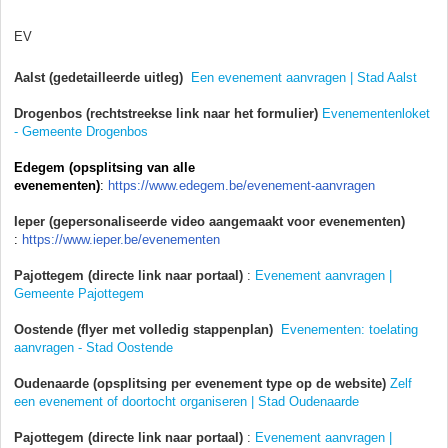
EV
Aalst (gedetailleerde uitleg)
Een evenement aanvragen | Stad Aalst
Drogenbos (rechtstreekse link naar het formulier)
Evenementenloket
- Gemeente Drogenbos
Edegem (opsplitsing van alle
evenementen)
:
https://www.edegem.be/evenement-aanvragen
Ieper (gepersonaliseerde video aangemaakt voor evenementen)
:
https://www.ieper.be/evenementen
Pajottegem (directe link naar portaal)
:
Evenement aanvragen |
Gemeente Pajottegem
Oostende (flyer met volledig stappenplan)
Evenementen: toelating
aanvragen - Stad Oostende
Oudenaarde (opsplitsing per evenement type op de website)
Zelf
een evenement of doortocht organiseren | Stad Oudenaarde
Pajottegem (directe link naar portaal)
:
Evenement aanvragen |