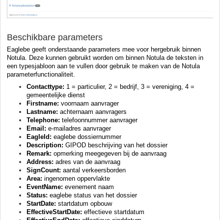
Beschikbare parameters
Eaglebe geeft onderstaande parameters mee voor hergebruik binnen
Notula. Deze kunnen gebruikt worden om binnen Notula de teksten in
een typesjabloon aan te vullen door gebruik te maken van de Notula
parameterfunctionaliteit.
Contacttype:
1 = particulier, 2 = bedrijf, 3 = vereniging, 4 =
gemeentelijke dienst
Firstname:
voornaam aanvrager
Lastname:
achternaam aanvragers
Telephone:
telefoonnummer aanvrager
Email:
e-mailadres aanvrager
EagleId:
eaglebe dossiernummer
Description:
GIPOD beschrijving van het dossier
Remark:
opmerking meegegeven bij de aanvraag
Address:
adres van de aanvraag
SignCount:
aantal verkeersborden
Area:
ingenomen oppervlakte
EventName:
evenement naam
Status:
eaglebe status van het dossier
StartDate:
startdatum opbouw
EffectiveStartDate:
effectieve startdatum