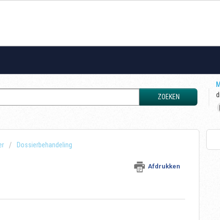
M
d
ZOEKEN
er
Dossierbehandeling
Afdrukken